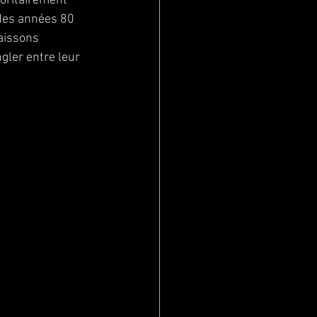
oritairement 
 des années 80 
aissons 
gler entre leur 