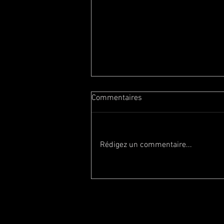
Commentaires
Rédigez un commentaire...
Quels types d'entreprises
pourraient bénéficier d'une
visite virtuelle 3D ?