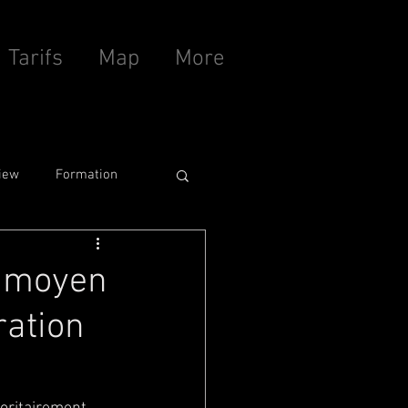
Tarifs
Map
More
iew
Formation
n moyen
ration