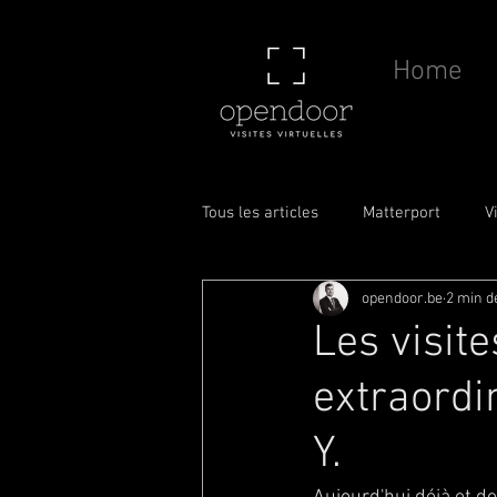
Home
Tous les articles
Matterport
V
opendoor.be
2 min d
Drone
Caméra
Scan to 
Les visit
extraordi
Y.