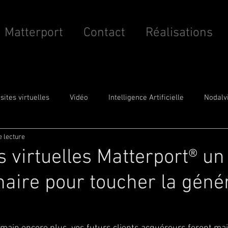
Matterport
Contact
Réalisations
isites virtuelles
Vidéo
Intelligence Artificielle
Nodalv
e lecture
BIM
es virtuelles Matterport® u
naire pour toucher la géné