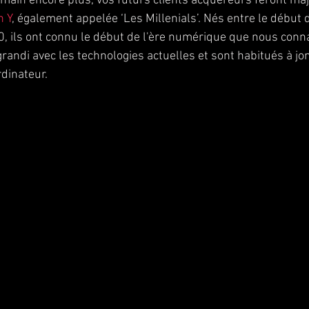
emain encore plus, vos futurs clients acquéreurs feront maj
n Y
, également appelée ‘Les Millenials’. Nés entre le début
90, ils ont connu le début de l'ère numérique que nous conn
grandi avec les technologies actuelles et sont habitués à jon
dinateur.