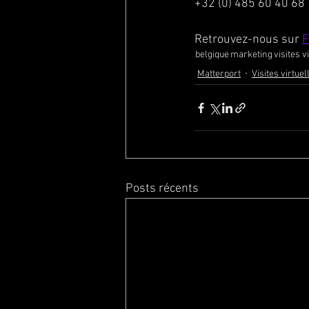
+32 (0) 485 60 40 68  
Retrouvez-nous sur 
F
belgique
marketing
visites v
Matterport
Visites virtuel
Posts récents