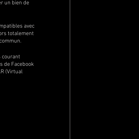
er un bien de 
ompatibles avec 
lors totalement 
u commun.
 courant 
fs de Facebook 
R (Virtual 