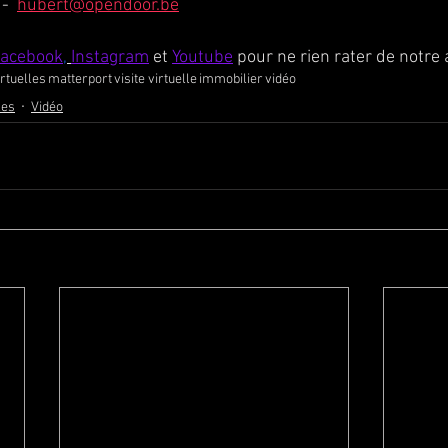
-  
hubert@opendoor.be
acebook
,
Instagram
 et 
Youtube
 pour ne rien rater de notre 
irtuelles
matterport
visite virtuelle
immobilier
vidéo
les
Vidéo