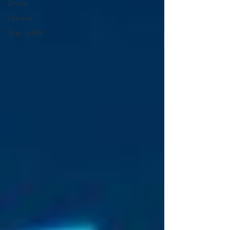
Drone
Caméra
Scan to BIM