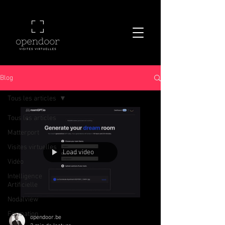
Blog
Tous les articles
Tous les articles
Matterport
Visites virtuelles
Load video
Vidéo
Intelligence
Artificielle
Nodalview
Formation
opendoor.be