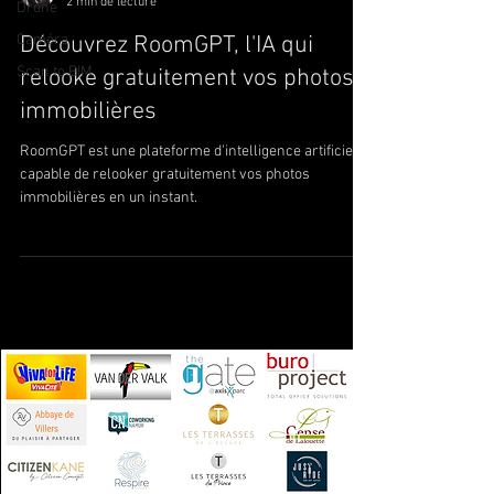
2 min de lecture
Drone
Caméra
Découvrez RoomGPT, l'IA qui
Scan to BIM
relooke gratuitement vos photos
immobilières
RoomGPT est une plateforme d'intelligence artificielle
capable de relooker gratuitement vos photos
immobilières en un instant.
Ils nous ont fait confiance ...