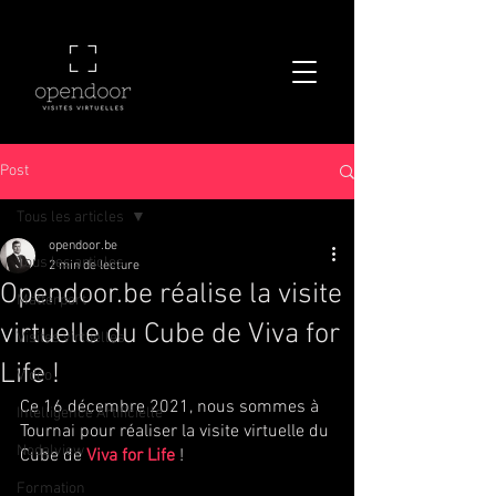
Post
Tous les articles
opendoor.be
Tous les articles
2 min de lecture
Opendoor.be réalise la visite
Matterport
virtuelle du Cube de Viva for
Visites virtuelles
Life !
Vidéo
Ce 16 décembre 2021, nous sommes à 
Intelligence Artificielle
Tournai pour réaliser la visite virtuelle du 
Nodalview
Cube de 
Viva for Life
 !
Formation