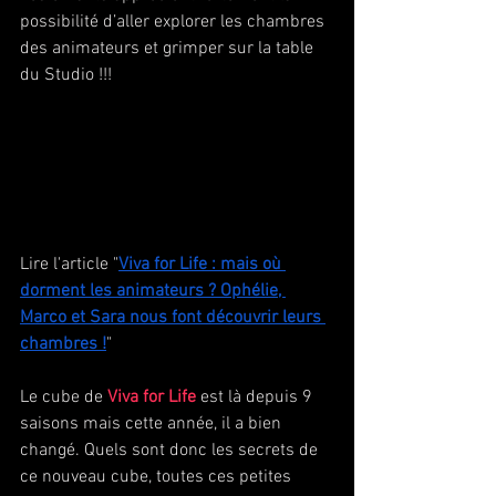
possibilité d’aller explorer les chambres 
des animateurs et grimper sur la table 
du Studio !!!
Lire l'article "
Viva for Life : mais où 
dorment les animateurs ? Ophélie, 
Marco et Sara nous font découvrir leurs 
chambres !
"
Le cube de 
Viva for Life
 est là depuis 9 
saisons mais cette année, il a bien 
changé. Quels sont donc les secrets de 
ce nouveau cube, toutes ces petites 