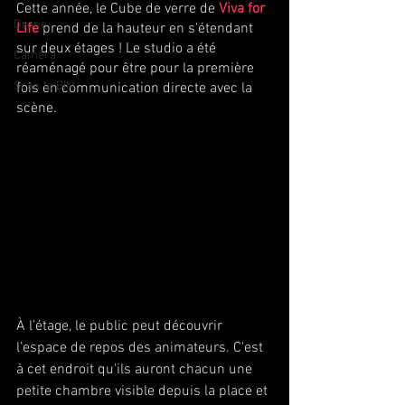
Cette année, le Cube de verre de 
Viva for 
Drone
Life
 prend de la hauteur en s'étendant 
sur deux étages ! Le studio a été 
Caméra
réaménagé pour être pour la première 
Scan to BIM
fois en communication directe avec la 
scène.
À l’étage, le public peut découvrir 
l’espace de repos des animateurs. C'est 
à cet endroit qu'ils auront chacun une 
petite chambre visible depuis la place et 