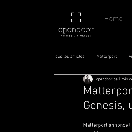
Home
Tous les articles
Matterport
V
opendoor.be
1 min d
Drone
Caméra
Scan to 
Matterpor
Genesis, u
Matterport annonce l’