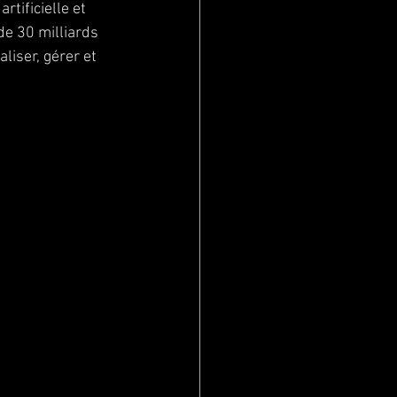
tificielle et 
e 30 milliards 
iser, gérer et 