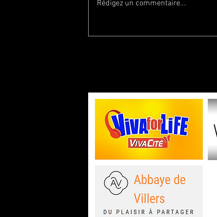
Rédigez un commentaire...
Découvrez RoomGPT, l'IA qui
relooke gratuitement vos
photos immobilières