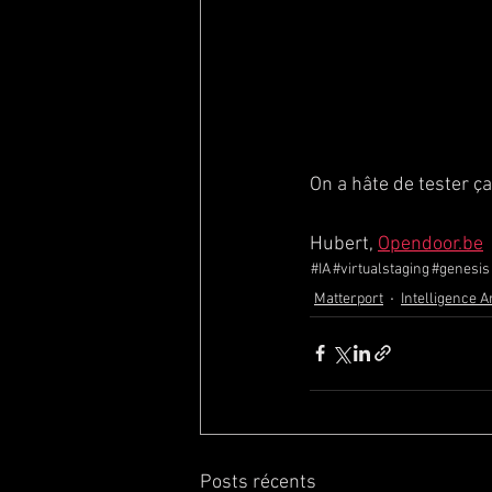
On a hâte de tester ça
Hubert, 
Opendoor.be
#IA
#virtualstaging
#genesis
Matterport
Intelligence Ar
Posts récents