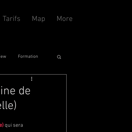
Tarifs
Map
More
iew
Formation
ine de
lle)
e)
 qui sera 