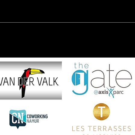
L’intelligence artificielle de
Matterport (Cortex) - un réseau
neuronal de deep learning ...
Ils nous ont fait confiance ...