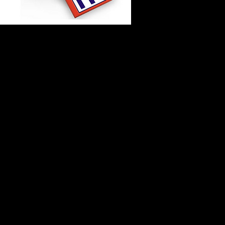
nt
elles