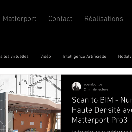
Matterport
Contact
Réalisations
isites virtuelles
Vidéo
Intelligence Artificielle
Nodalv
BIM
opendoor.be
2 min de lecture
Scan to BIM - Nu
Haute Densité av
Matterport Pro3