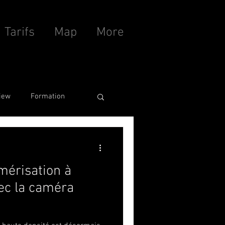
Tarifs
Map
More
iew
Formation
mérisation à
ec la caméra