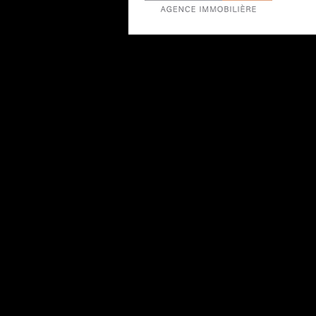
No
pour