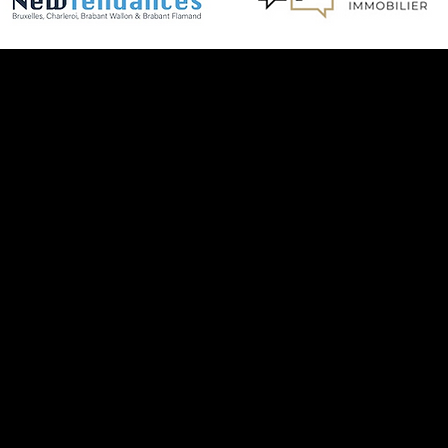
us vous conseillons gratuiteme
 la création de vos visites virtu